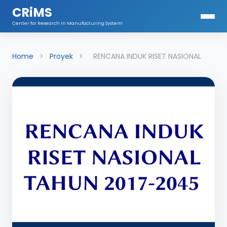
CRiMS
Center for Research in Manufacturing System
Home
>
Proyek
>
RENCANA INDUK RISET NASIONAL