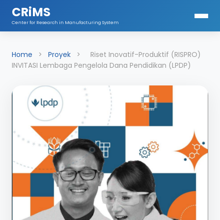
CRiMS
Center for Research in Manufacturing System
Home
>
Proyek
>
Riset Inovatif-Produktif (RISPRO)
INVITASI Lembaga Pengelola Dana Pendidikan (LPDP)