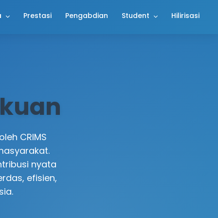
a
Prestasi
Pengabdian
Student
Hilirisasi
akuan
 oleh CRIMS
masyarakat.
tribusi nyata
das, efisien,
ia.