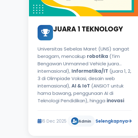
JUARA 1 TEKNOLOGY
Universitas Sebelas Maret (UNS) sangat
beragam, mencakup
robotika
(Tim
Bengawan Unmanned Vehicle juara
internasional),
Informatika/IT
(juara 1, 2,
3 di Olimpiade Vokasi, desain web
internasional),
AI & IoT
(ANSIOT untuk
hama bawang, penggunaan AI di
Teknologi Pendidikan), hingga
inovasi
pangan dan startup
(sabun Beli-
Mbing)
,
16 Dec 2025
Selengkapnya
Admin