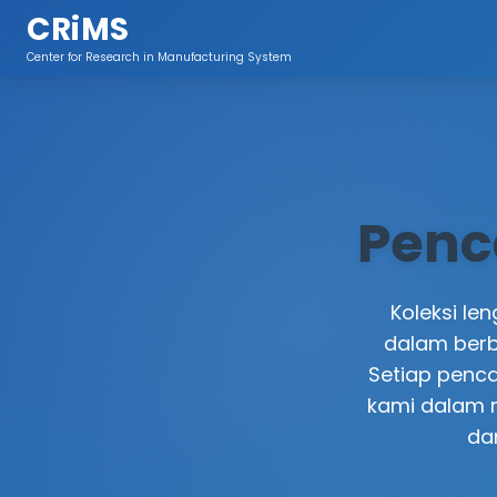
CRiMS
Center for Research in Manufacturing System
Penc
Koleksi le
dalam berb
Setiap penca
kami dalam m
da