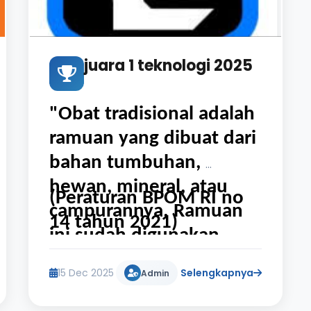
juara 1 teknologi 2025
"Obat tradisional adalah 
ramuan yang dibuat dari 
bahan tumbuhan, 
hewan, mineral, atau 
(Peraturan BPOM RI no 
campurannya. Ramuan 
14 tahun 2021)
ini sudah digunakan 
secara turun-temurun 
15 Dec 2025
Selengkapnya
Admin
untuk pengobatan, dan 
penggunaannya harus 