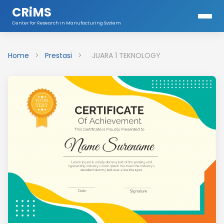
CRiMS
Center for Research in Manufacturing System
Home
>
Prestasi
>
JUARA 1 TEKNOLOGY